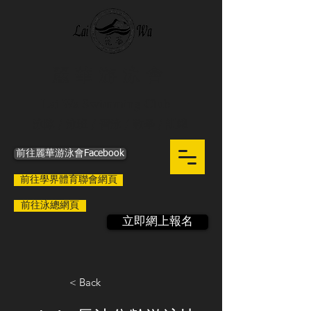
麗 華 游 泳 會
Lai Wa Swimming Club
泳隊 / 泳班 / 習泳 / 教學 / 訓練
前往麗華游泳會Facebook
前往學界體育聯會網頁
前往泳總網頁
立即網上報名
< Back