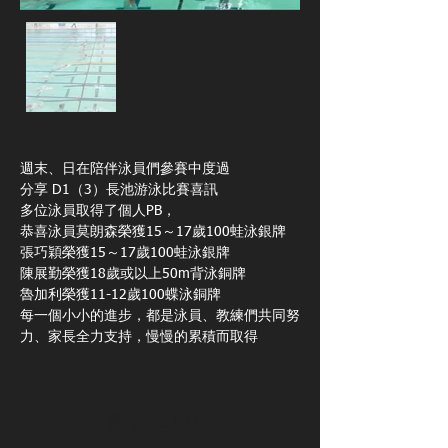
週末、日在陪伴泳員們參賽中度過
分享 D1（3）長池游泳比賽喜訊
多位泳員取得了個人PB，
恭喜泳員莫朗森榮獲15～17歲100蛙泳銀牌
張巧穎榮獲15～17歲100蛙泳銀牌
陳展勤榮獲18歲或以上50m背泳銅牌
魯加利榮獲11-12歲100蝶泳銅牌
每一個小小的進步，都是泳員、教練們共同努
力、家長全力支持，慢慢的累積而取得
辨公室地址