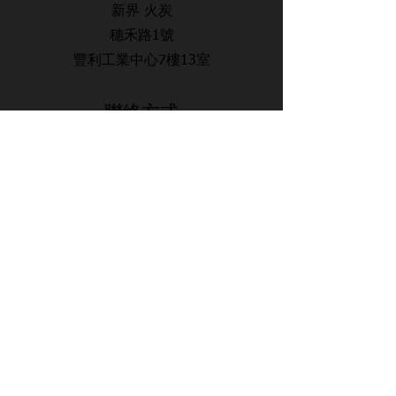
新界 火炭
穗禾路1號
豐利工業中心7樓13室
​聯絡方式
電話：34602909
傳真：34602911
電郵：lwsswimmingcourse@gmail.com
​辨工時間
Mon - Sat
11:00 am – 19:00 pm
時間地點詳情 / 實體報名表 / 課堂安