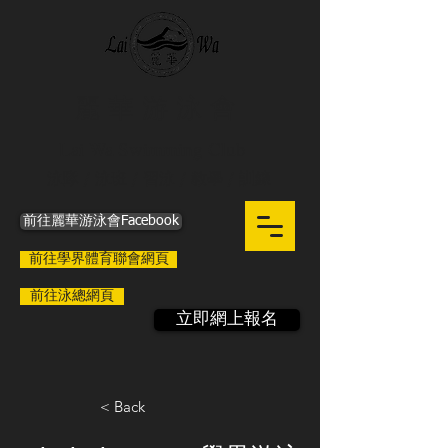
麗 華 游 泳 會
Lai Wa Swimming Club
泳隊 / 泳班 / 習泳 / 教學 / 訓練
前往麗華游泳會Facebook
前往學界體育聯會網頁
前往泳總網頁
立即網上報名
< Back