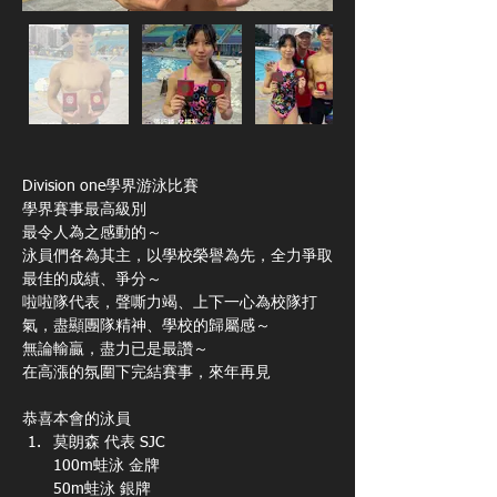
Division one學界游泳比賽
學界賽事最高級別
最令人為之感動的～
泳員們各為其主，以學校榮譽為先，全力爭取
最佳的成績、爭分～
啦啦隊代表，聲嘶力竭、上下一心為校隊打
氣，盡顯團隊精神、學校的歸屬感～
無論輸贏，盡力已是最讚～
在高漲的氛圍下完結賽事，來年再見
恭喜本會的泳員
莫朗森 代表 SJC
100m蛙泳 金牌
50m蛙泳 銀牌