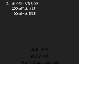
張巧穎 代表 DGS
200m蛙泳 金牌
100m蛙泳 銅牌
辨公室地址
新界 火炭
穗禾路1號
豐利工業中心7樓13室
​聯絡方式
電話：34602909
傳真：34602911
電郵：lwsswimmingcourse@gmail.com