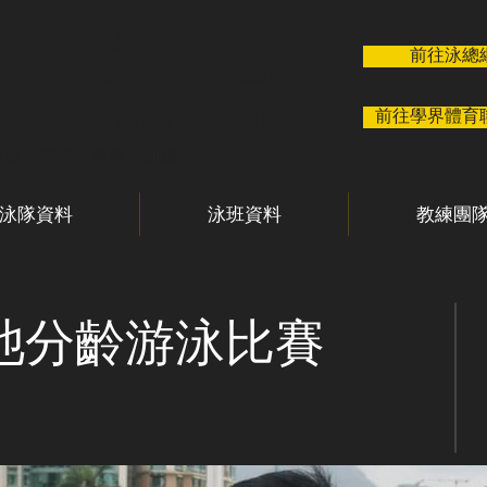
 華 游 泳 會
前往泳總
 Wa Swimming Club
前往學界體育
泳班 / 習泳 / 教學 / 訓練
泳隊資料
泳班資料
教練團
長池分齡游泳比賽