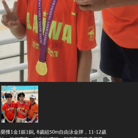
獲1金1銀1銅, 8歲組50m自由泳金牌，11-12歲