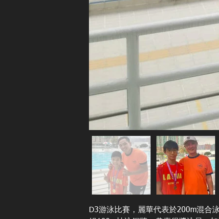
D3游泳比賽，麗華代表於200m混合泳榮