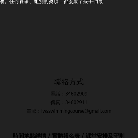
加油。任何賽事、組別的奬項，都凝聚了孩子們最
​聯絡方式
電話：34602909
傳真：34602911
電郵：lwsswimmingcourse@gmail.com
時間地點詳情 / 實體報名表 / 課堂安排及守則