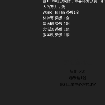
組100m蛙泳銅牌，恭喜得獎泳員，
大的努力，贊
Wong Ho Hin 榮獲1金
林幹甯 榮獲 1金
陳逸朗 榮獲 1銅
文浩謙 榮獲 1銀
張匡政 榮獲 1銅
辨公室地址
新界 火炭
穗禾路1號
豐利工業中心7樓13室