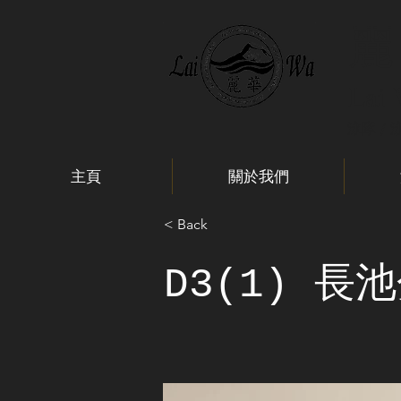
麗
Lai
泳隊 / 
主頁
關於我們
< Back
D3(1) 