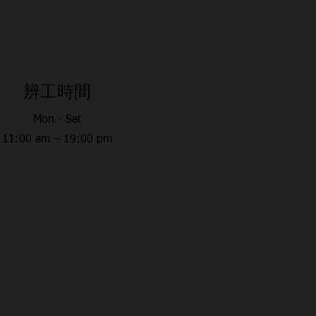
​辨工時間
Mon - Sat
11:00 am – 19:00 pm