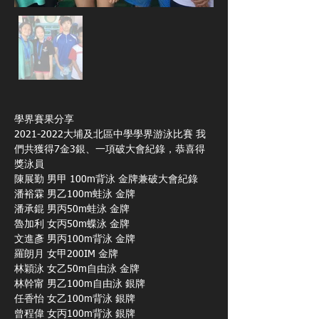
學界賽果分享
2021-2022大埔及北區中學學界游泳比賽 我
們共獲得7金3銀、一項破大會紀錄，恭喜得
獎泳員
陳展勤 男甲 100m背泳 金牌兼破大會紀錄
潘裕霖 男乙100m蛙泳 金牌
潘承錕 男丙50m蛙泳 金牌
魯加利 女丙50m蝶泳 金牌
文進彥 男丙100m背泳 金牌
羅朗月 女甲200IM 金牌
林穎泳 女乙50m自由泳 金牌
林幹甯 男乙100m自由泳 銀牌
任香怡 女乙100m背泳 銀牌
曾程偉 女丙100m背泳 銀牌