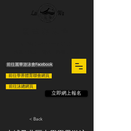
麗 華 游 泳 會
Lai Wa Swimming Club
泳隊 / 泳班 / 習泳 / 教學 / 訓練
前往麗華游泳會Facebook
前往學界體育聯會網頁
前往泳總網頁
立即網上報名
< Back