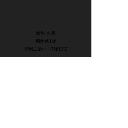
辨公室地址
新界 火炭
穗禾路1號
豐利工業中心7樓13室
​聯絡方式
電話：34602909
傳真：34602911
電郵：lwsswimmingcourse@gmail.com
​辨工時間
Mon - Sat