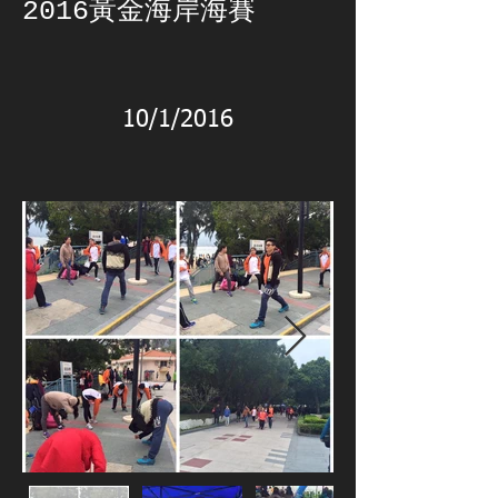
2016黃金海岸海賽
10/1/2016