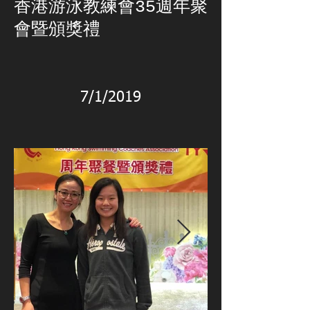
香港游泳教練會35週年聚
會暨頒獎禮
7/1/2019