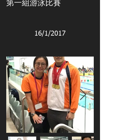
第一組游泳比賽
16/1/2017