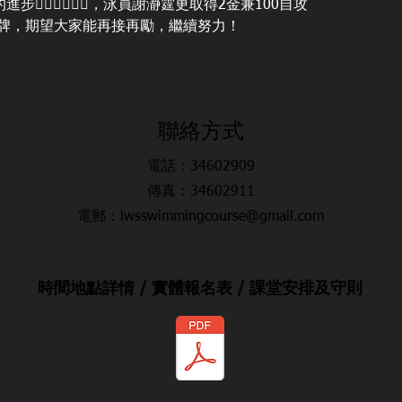
👍🏻👍🏻👍🏻，泳員謝瀞霆更取得2金兼100自攻
泳銅牌，期望大家能再接再勵，繼續努力！
​聯絡方式
電話：34602909
傳真：34602911
電郵：lwsswimmingcourse@gmail.com
時間地點詳情 / 實體報名表 / 課堂安排及守則