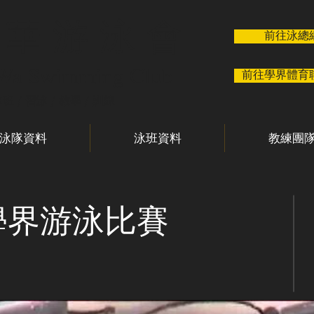
 華 游 泳 會
前往泳總
 Wa Swimming Club
前往學界體育
泳班 / 習泳 / 教學 / 訓練
泳隊資料
泳班資料
教練團
學界游泳比賽