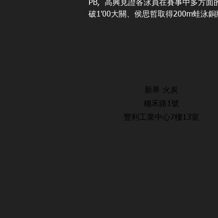
PB,  高興見證各泳員在賽事中多方面的進步
破1'00大關、侯思哲取得200m蛙
辨公室地址
新界 火炭
穗禾路1號
豐利工業中心7樓13室