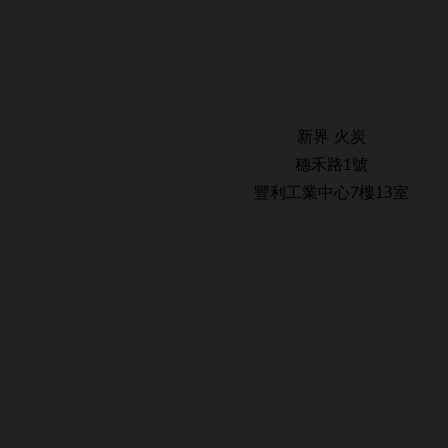
辨公室地址
新界 火炭
穗禾路1號
豐利工業中心7樓13室