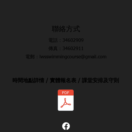
​聯絡方式
電話：34602909
傳真：34602911
電郵：lwsswimmingcourse@gmail.com
時間地點詳情 / 實體報名表 / 課堂安排及守則