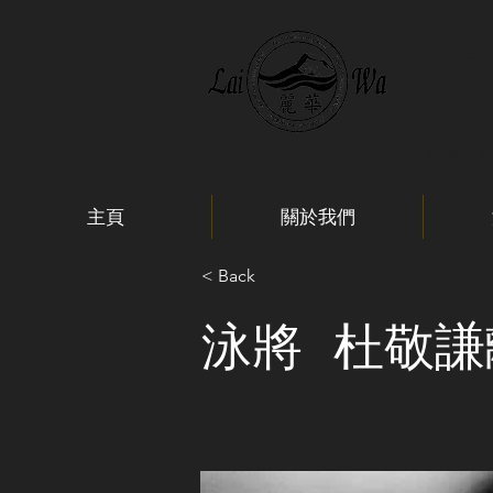
麗
Lai
泳隊 / 
主頁
關於我們
< Back
泳將 杜敬謙