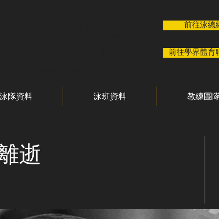
 華 游 泳 會
前往泳總
 Wa Swimming Club
前往學界體育
泳班 / 習泳 / 教學 / 訓練
泳隊資料
泳班資料
教練團
離逝