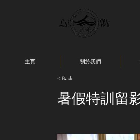
麗
Lai
泳隊 / 
主頁
關於我們
< Back
暑假特訓留