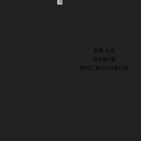
油
辨公室地址
新界 火炭
穗禾路1號
豐利工業中心7樓13室