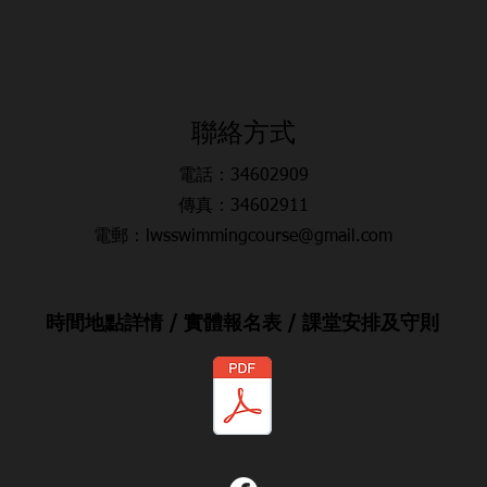
​聯絡方式
電話：34602909
傳真：34602911
電郵：lwsswimmingcourse@gmail.com
時間地點詳情 / 實體報名表 / 課堂安排及守則