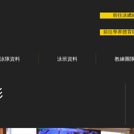
 華 游 泳 會
前往泳總
 Wa Swimming Club
前往學界體育
泳班 / 習泳 / 教學 / 訓練
泳隊資料
泳班資料
教練團
影