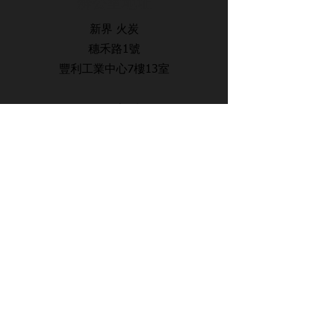
辨公室地址
新界 火炭
穗禾路1號
豐利工業中心7樓13室
​聯絡方式
電話：34602909
傳真：34602911
電郵：lwsswimmingcourse@gmail.com
​辨工時間
Mon - Sat
11:00 am – 19:00 pm