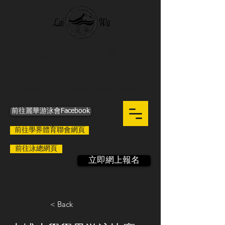
麗 華 游 泳 會
Lai Wa Swimming Club
泳隊 / 泳班 / 習泳 / 教學 / 訓練
前往麗華游泳會Facebook
前往學界體育聯會網頁
前往泳總網頁
立即網上報名
< Back