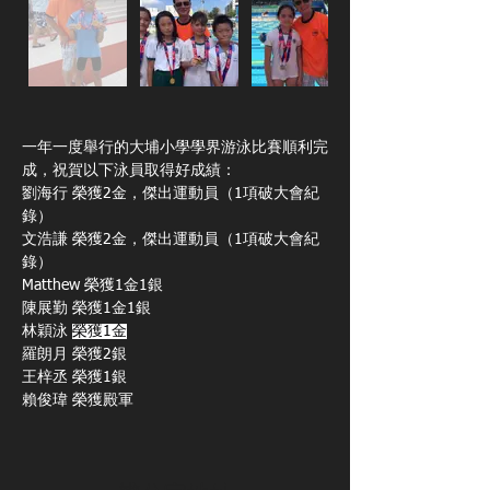
一年一度舉行的大埔小學學界游泳比賽順利完
成，祝賀以下泳員取得好成績：
劉海行 榮獲2金，傑出運動員（1項破大會紀
錄）
文浩謙 榮獲2金，傑出運動員（1項破大會紀
錄）
Matthew 榮獲1金1銀
陳展勤 榮獲1金1銀
林穎泳 
榮獲1金
羅朗月 榮獲2銀
王梓丞 榮獲1銀
賴俊瑋 榮獲殿軍